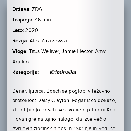
Država:
ZDA
Trajanje:
46 min.
Leto:
2020.
Režija:
Alex Zakrzewski
Vloge:
Titus Welliver, Jamie Hector, Amy
Aquino
Kategorija:
Kriminalka
Denar, ljubica: Bosch se poglobi v težavno
preteklost Daisy Clayton. Edgar išče dokaze,
ki potrjujejo Boscheve dvome o primeru Kent.
Hovan gre na tajno nalogo, da izve več o
Avrilovih zločinskih poslih. ‘Skrinja in Sod’ se