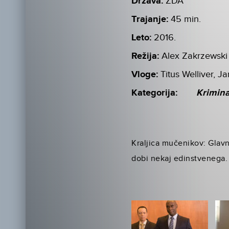
Država:
ZDA
Trajanje:
45 min.
Leto:
2016.
Režija:
Alex Zakrzewski
Vloge:
Titus Welliver, 
Kategorija:
Krimin
Kraljica mučenikov: Glav
dobi nekaj edinstvenega.