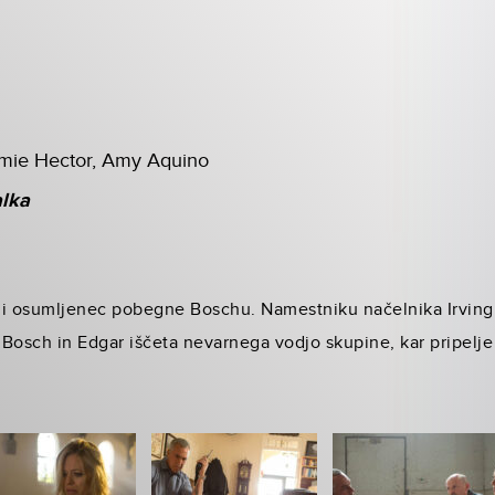
Jamie Hector, Amy Aquino
alka
ni osumljenec pobegne Boschu. Namestniku načelnika Irvingu
 Bosch in Edgar iščeta nevarnega vodjo skupine, kar pripelj