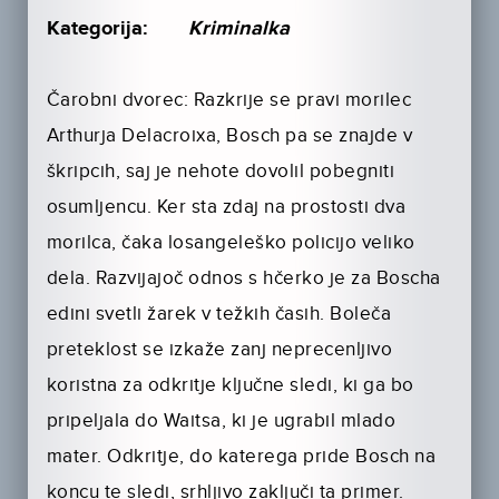
Kategorija:
Kriminalka
Čarobni dvorec: Razkrije se pravi morilec
Arthurja Delacroixa, Bosch pa se znajde v
škripcih, saj je nehote dovolil pobegniti
osumljencu. Ker sta zdaj na prostosti dva
morilca, čaka losangeleško policijo veliko
dela. Razvijajoč odnos s hčerko je za Boscha
edini svetli žarek v težkih časih. Boleča
preteklost se izkaže zanj neprecenljivo
koristna za odkritje ključne sledi, ki ga bo
pripeljala do Waitsa, ki je ugrabil mlado
mater. Odkritje, do katerega pride Bosch na
koncu te sledi, srhljivo zaključi ta primer.