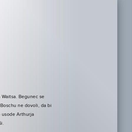
da Waitsa. Begunec se
 Boschu ne dovoli, da bi
o usode Arthurja
i.