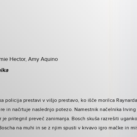
Jamie Hector, Amy Aquino
alka
 policija prestavi v višjo prestavo, ko išče morilca Raynar
tere in načrtuje naslednjo potezo. Namestnik načelnika Irving
r je pritegnil preveč zanimanja. Bosch skuša razrešiti ugank
Boscha na muhi in se z njim spusti v krvavo igro mačke in miš