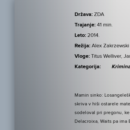
Država:
ZDA
Trajanje:
41 min.
Leto:
2014.
Režija:
Alex Zakrzewski
Vloge:
Titus Welliver, 
Kategorija:
Krimin
Mamin sinko: Losangeleška
skriva v hiši ostarele ma
sodeloval pri pregonu, ke
Delacroixa, Waits pa ima 