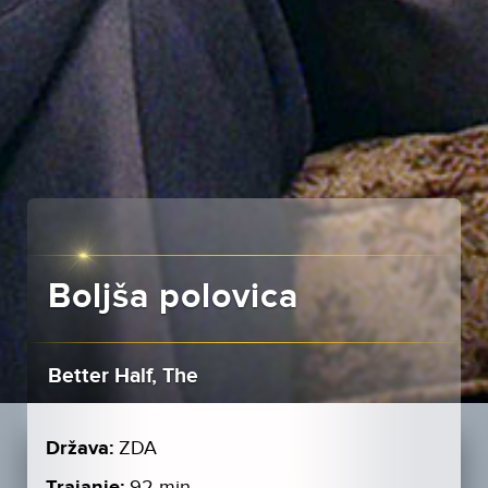
Boljša polovica
Better Half, The
Država:
ZDA
Trajanje:
92 min.