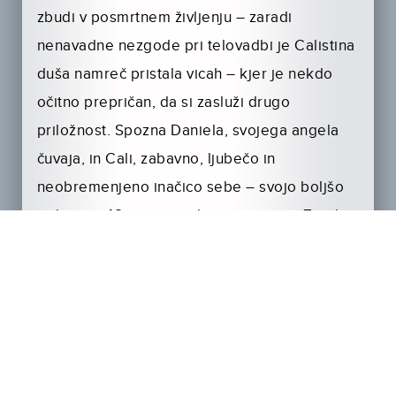
zbudi v posmrtnem življenju – zaradi
nenavadne nezgode pri telovadbi je Calistina
duša namreč pristala vicah – kjer je nekdo
očitno prepričan, da si zasluži drugo
priložnost. Spozna Daniela, svojega angela
čuvaja, in Cali, zabavno, ljubečo in
neobremenjeno inačico sebe – svojo boljšo
polovico. 48 ur imata, da se vrneta na Zemljo
in počistita nered, ki ga je Calista povzročila v
svoji družini. Če jima uspe, bosta kot ena
duša odšli v raj. V nasprotnem primeru pa …