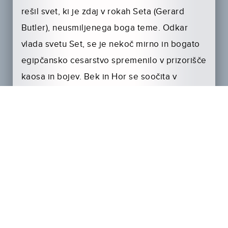
rešil svet, ki je zdaj v rokah Seta (Gerard
Butler), neusmiljenega boga teme. Odkar
vlada svetu Set, se je nekoč mirno in bogato
egipčansko cesarstvo spremenilo v prizorišče
kaosa in bojev. Bek in Hor se soočita v
končnem obračunu z bogom teme in
njegovimi pristaši.