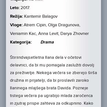
Leto:
2017.
Režija:
Kantemir Balagov
Vloge:
Atrem Cipin, Olga Dragunova,
Veniamin Kac, Anna Levit, Darya Zhovner
Kategorija:
Drama
Štiriindvajsetletna Ilana dela v očetovi
delavnici, da bi mu pomagala zaslužiti dovolj
za preživetje. Nekega večera se zberejo širša
družina in prijatelji, da bi proslavili zaroko
Ilaninega mlajšega brata Davida. Pozneje
tistega večera pa ugrabijo mlada zaročenca
in zjutraj prispe zahteva za odkupnino. Kako