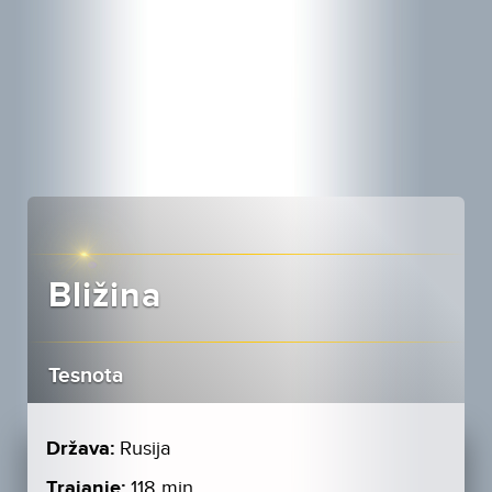
Bližina
Tesnota
Država:
Rusija
Trajanje:
118 min.