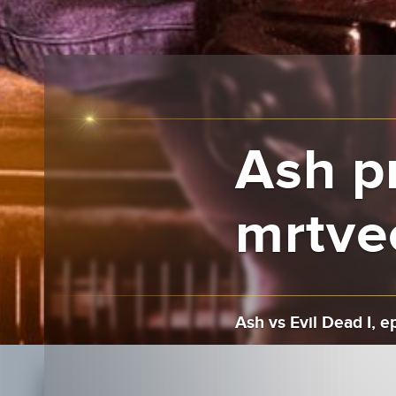
Ash p
mrtvec
Ash vs Evil Dead I, ep