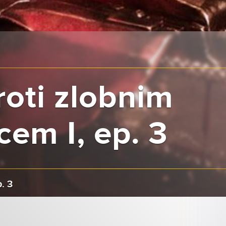
roti zlobnim
em I, ep. 3
. 3