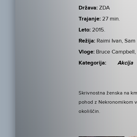
Država:
ZDA
Trajanje:
27 min.
Leto:
2015.
Režija:
Raimi Ivan, Sam
Vloge:
Bruce Campbell,
Kategorija:
Akcija
Skrivnostna ženska na kmet
pohod z Nekronomikom v r
okoliščin.