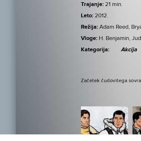
Trajanje:
21 min.
Leto:
2012.
Režija:
Adam Reed, Bry
Vloge:
H. Benjamin, Ju
Kategorija:
Akcija
Začetek čudovitega sovraš