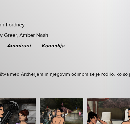
an Fordney
dy Greer, Amber Nash
Animirani
Komedija
tva med Archerjem in njegovim očimom se je rodilo, ko so ju 