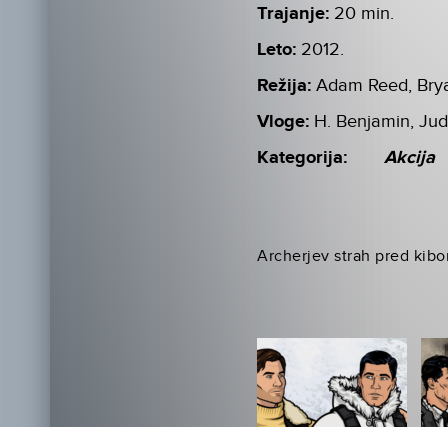
Trajanje:
20 min.
Leto:
2012.
Režija:
Adam Reed, Bry
Vloge:
H. Benjamin, Ju
Kategorija:
Akcija
Archerjev strah pred kibo