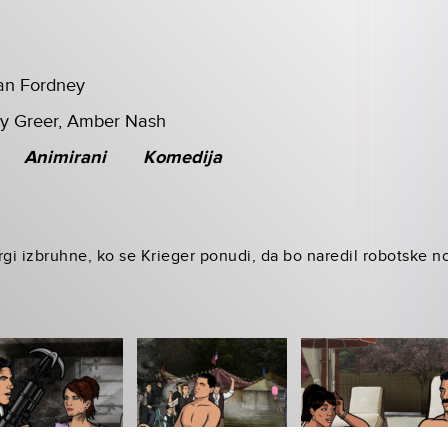
an Fordney
dy Greer, Amber Nash
Animirani
Komedija
rgi izbruhne, ko se Krieger ponudi, da bo naredil robotske no