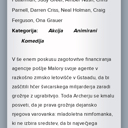
Parnell, Darren Criss, Neal Holman, Craig
Ferguson, Ona Grauer
Kategorija:
Akcija
Animirani
Komedija
V še enem poskusu zagotovitve financiranja
agencije pošlje Malory svoje agente v
razkošno zimsko letovišče v Gstaadu, da bi
zaščitili hčer švicarskega milijarderja zaradi
grožnje z ugrabitvijo. Toda Archerju se kmalu
posveti, da je prava grožnja dejansko
njegova varovanka: mladoletna nimfomanka,
ki ne izbira sredstev, da bi največjega