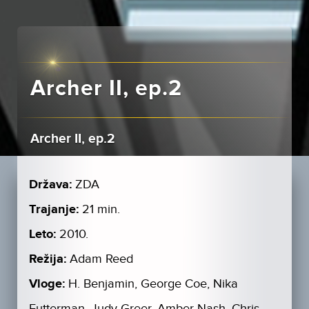
Archer II, ep.2
Archer II, ep.2
Država:
ZDA
Trajanje:
21 min.
Leto:
2010.
Režija:
Adam Reed
Vloge:
H. Benjamin, George Coe, Nika
Futterman, Judy Greer, Amber Nash, Chris