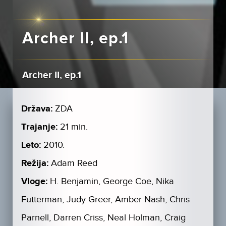
Archer II, ep.1
Archer II, ep.1
Država:
ZDA
Trajanje:
21 min.
Leto:
2010.
Režija:
Adam Reed
Vloge:
H. Benjamin, George Coe, Nika
Futterman, Judy Greer, Amber Nash, Chris
Parnell, Darren Criss, Neal Holman, Craig