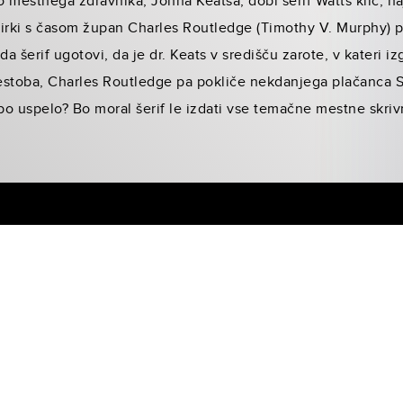
jo mestnega zdravnika, Johna Keatsa, dobi šerif Watts klic, n
irki s časom župan Charles Routledge (Timothy V. Murphy) pr
da šerif ugotovi, da je dr. Keats v središču zarote, v kateri i
vestoba, Charles Routledge pa pokliče nekdanjega plačanca S
 bo uspelo? Bo moral šerif le izdati vse temačne mestne skriv