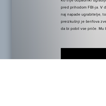
Ko trije odpadniki ugrabi
pred prihodom FBI-ja. V d
naj napade ugrabitelje, to
preizkušnji je šerifova z
da bi pobil vse priče. Mu