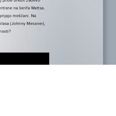
aj pride uredit zadevo
itisne na šerifa Wattsa,
zginjajo meščani. Na
ilasa (Johnny Messner),
nosti?