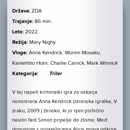
Država:
ZDA
Trajanje:
86 min.
Leto:
2022.
Režija:
Mary Nighy
Vloge:
Anna Kendrick, Wunmi Mosaku,
Kaniehtiio Horn, Charlie Carrick, Mark Winnick
Kategorija:
Triler
V tej napeti kriminalki igra za oskarja
nominirana Anna Kendrick (stranska igralka, V
zraku, 2009.) žensko, ki jo njen psihično
nasilni fant Simon pripelje do zloma. Med
dopustom s prijateljicama Alice znova odkrije