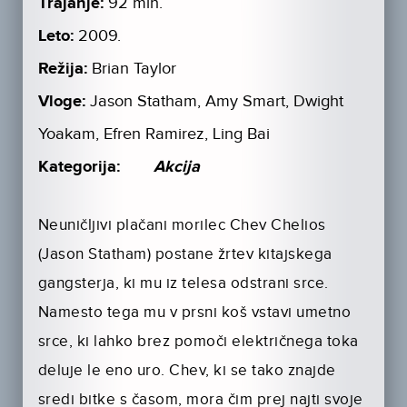
Trajanje:
92 min.
Leto:
2009.
Režija:
Brian Taylor
Vloge:
Jason Statham, Amy Smart, Dwight
Yoakam, Efren Ramirez, Ling Bai
Kategorija:
Akcija
Neuničljivi plačani morilec Chev Chelios
(Jason Statham) postane žrtev kitajskega
gangsterja, ki mu iz telesa odstrani srce.
Namesto tega mu v prsni koš vstavi umetno
srce, ki lahko brez pomoči električnega toka
deluje le eno uro. Chev, ki se tako znajde
sredi bitke s časom, mora čim prej najti svoje