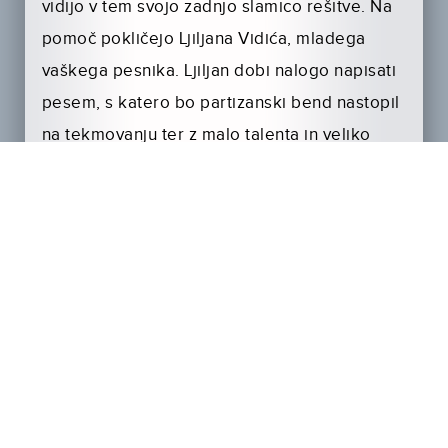
vidijo v tem svojo zadnjo slamico rešitve. Na
pomoč pokličejo Ljiljana Vidića, mladega
vaškega pesnika. Ljiljan dobi nalogo napisati
pesem, s katero bo partizanski bend nastopil
na tekmovanju ter z malo talenta in veliko
sreče likvidiral Hitlerja in tako končal vojno.