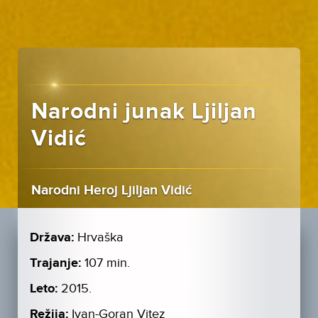
Narodni junak Ljiljan
Vidić
Narodni Heroj Ljiljan Vidić
Država:
Hrvaška
Trajanje:
107 min.
Leto:
2015.
Režija:
Ivan-Goran Vitez