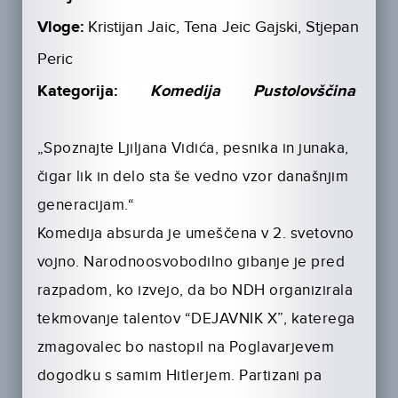
Vloge:
Kristijan Jaic, Tena Jeic Gajski, Stjepan
Peric
Kategorija:
Komedija
Pustolovščina
„Spoznajte Ljiljana Vidića, pesnika in junaka,
čigar lik in delo sta še vedno vzor današnjim
generacijam.“
Komedija absurda je umeščena v 2. svetovno
vojno. Narodnoosvobodilno gibanje je pred
razpadom, ko izvejo, da bo NDH organizirala
tekmovanje talentov “DEJAVNIK X”, katerega
zmagovalec bo nastopil na Poglavarjevem
dogodku s samim Hitlerjem. Partizani pa